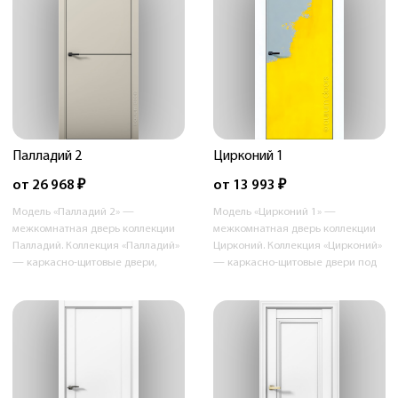
Палладий 2
Цирконий 1
от 26 968 ₽
от 13 993 ₽
Модель «Палладий 2» —
Модель «Цирконий 1» —
межкомнатная дверь коллекции
межкомнатная дверь коллекции
Палладий. Коллекция «Палладий»
Цирконий. Коллекция «Цирконий»
— каркасно-щитовые двери,
— каркасно-щитовые двери под
которые сочетают в себе гладкие
покраску в покрытии Ренолит
однотонные отделки и покрытия
(Германия). Скрытый короб
с древесной фактурой.
Инвизибл устанавливается в
Универсальные формы и
одной плоскости со стеной и
многообразие комбинаций
дверь становится продолжение
цветов и фактур помогут
пространства. Двери можно
подобрать идеальное решение
декорировать любыми
для вашего интерьера.
материалами: краской, обоями